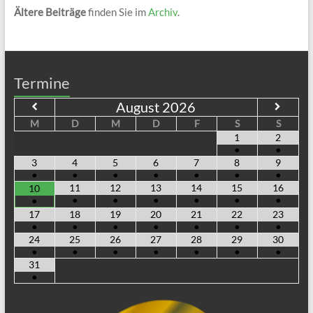
Ältere Beiträge
finden Sie im
Archiv
.
Termine
August
2026
M
D
M
D
F
S
S
1
2
•
•
3
4
5
6
7
8
9
•
•
•
•
•
•
•
11
12
13
14
15
16
10
•
•
•
•
•
•
•
17
18
19
20
21
22
23
•
•
•
•
•
•
•
24
25
26
27
28
29
30
•
•
•
•
•
•
•
31
•