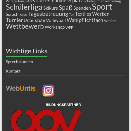
Schuhmeierplatz
SAG‘S MULTI
SchülerInnenvertretung
Reifeprüfung
Sport
Schülerliga
Spaß
Skikurs
Spenden
Tagesbetreuung
Textiles Werken
Sprachreise
Tex
Turnier
Wahlpflichtfach
Volleyball
Unterstufe
Werken
Wettbewerb
Workshop
WPF
Wichtige Links
Sprechstunden
Kontakt