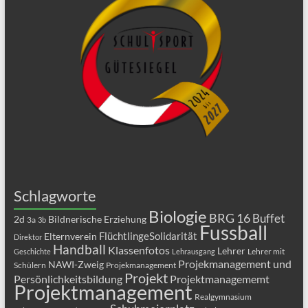
Schlagworte
Biologie
BRG 16
Buffet
2d
Bildnerische Erziehung
3a
3b
Fussball
FlüchtlingeSolidarität
Elternverein
Direktor
Handball
Klassenfotos
Lehrer
Lehrer mit
Geschichte
Lehrausgang
Projekmanagement und
NAWI-Zweig
Schülern
Projekmanagement
Projekt
Persönlichkeitsbildung
Projektmanagememt
Projektmanagement
Realgymnasium