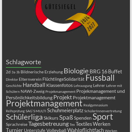
Schlagworte
Biologie
BRG 16
Buffet
2d
Bildnerische Erziehung
3a
3b
Fussball
FlüchtlingeSolidarität
Elternverein
Direktor
Handball
Klassenfotos
Lehrer
Lehrer mit
Geschichte
Lehrausgang
Projekmanagement und
NAWI-Zweig
Schülern
Projekmanagement
Projekt
Persönlichkeitsbildung
Projektmanagememt
Projektmanagement
Realgymnasium
Schuhmeierplatz
SAG‘S MULTI
SchülerInnenvertretung
Reifeprüfung
Sport
Schülerliga
Spaß
Skikurs
Spenden
Tagesbetreuung
Textiles Werken
Sprachreise
Tex
Turnier
Wahlpflichtfach
Volleyball
Unterstufe
Werken