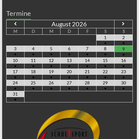
Termine
August
2026
M
D
M
D
F
S
S
1
2
•
•
3
4
5
6
7
8
9
•
•
•
•
•
•
•
10
11
12
13
14
15
16
•
•
•
•
•
•
•
17
18
19
20
21
22
23
•
•
•
•
•
•
•
24
25
26
27
28
29
30
•
•
•
•
•
•
•
31
•