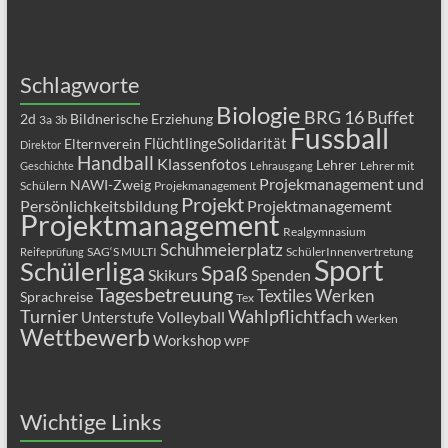
Schlagworte
Biologie
BRG 16
Buffet
2d
Bildnerische Erziehung
3a
3b
Fussball
FlüchtlingeSolidarität
Elternverein
Direktor
Handball
Klassenfotos
Lehrer
Lehrer mit
Geschichte
Lehrausgang
Projekmanagement und
NAWI-Zweig
Schülern
Projekmanagement
Projekt
Persönlichkeitsbildung
Projektmanagememt
Projektmanagement
Realgymnasium
Schuhmeierplatz
SAG‘S MULTI
SchülerInnenvertretung
Reifeprüfung
Sport
Schülerliga
Spaß
Skikurs
Spenden
Tagesbetreuung
Textiles Werken
Sprachreise
Tex
Turnier
Wahlpflichtfach
Volleyball
Unterstufe
Werken
Wettbewerb
Workshop
WPF
Wichtige Links