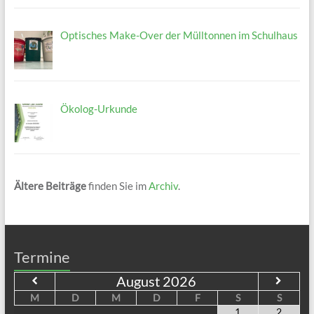
Optisches Make-Over der Mülltonnen im Schulhaus
Ökolog-Urkunde
Ältere Beiträge
finden Sie im
Archiv
.
Termine
August
2026
M
D
M
D
F
S
S
1
2