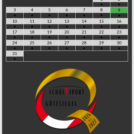
•
•
3
4
5
6
7
8
9
•
•
•
•
•
•
•
10
11
12
13
14
15
16
•
•
•
•
•
•
•
17
18
19
20
21
22
23
•
•
•
•
•
•
•
24
25
26
27
28
29
30
•
•
•
•
•
•
•
31
•