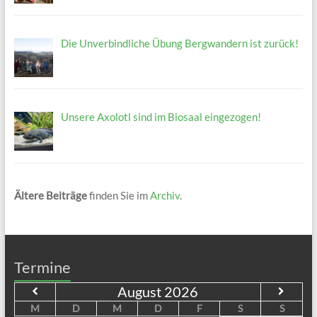
Die Unverbindliche Übung Bergwandern ist zurück!
Unsere Axolotl sind im Biosaal eingezogen!
Ältere Beiträge
finden Sie im
Archiv
.
Termine
August
2026
M
D
M
D
F
S
S