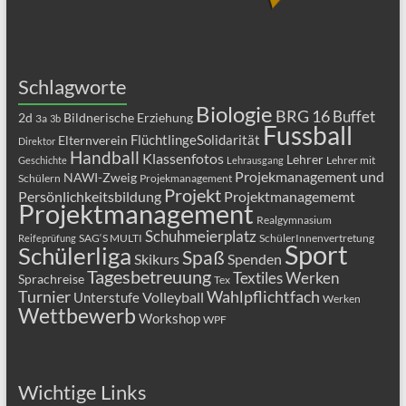
Schlagworte
Biologie
BRG 16
Buffet
2d
Bildnerische Erziehung
3a
3b
Fussball
FlüchtlingeSolidarität
Elternverein
Direktor
Handball
Klassenfotos
Lehrer
Lehrer mit
Geschichte
Lehrausgang
Projekmanagement und
NAWI-Zweig
Schülern
Projekmanagement
Projekt
Persönlichkeitsbildung
Projektmanagememt
Projektmanagement
Realgymnasium
Schuhmeierplatz
SAG‘S MULTI
SchülerInnenvertretung
Reifeprüfung
Sport
Schülerliga
Spaß
Skikurs
Spenden
Tagesbetreuung
Textiles Werken
Sprachreise
Tex
Turnier
Wahlpflichtfach
Volleyball
Unterstufe
Werken
Wettbewerb
Workshop
WPF
Wichtige Links