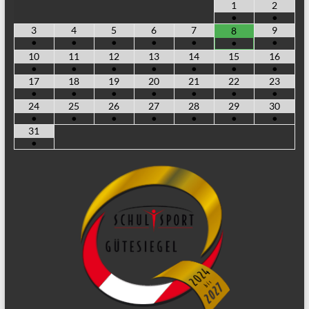
1
2
•
•
3
4
5
6
7
9
8
•
•
•
•
•
•
•
10
11
12
13
14
15
16
•
•
•
•
•
•
•
17
18
19
20
21
22
23
•
•
•
•
•
•
•
24
25
26
27
28
29
30
•
•
•
•
•
•
•
31
•